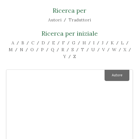
Ricerca per
Autori
Traduttori
/
Ricerca per iniziale
A
B
C
D
E
F
G
H
I
J
K
L
/
/
/
/
/
/
/
/
/
/
/
/
M
N
O
P
Q
R
S
T
U
V
W
X
/
/
/
/
/
/
/
/
/
/
/
/
Y
Z
/
Autore